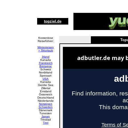
topziel.de
Kostenlose
Topz
Reiseführer:
Winterreisen
+ Skiurlaub
Irland
Kanada
Frankreich
Bretagne
Schweiz
Nordirland
Spessart
USA
Kanada
Genfer See
Zillertal
Emsland
Österreich
Deutschland
Niederlande
Norwegen
Schweden
Dänemark
Tunesien
Japan
Trinidad
Tirol