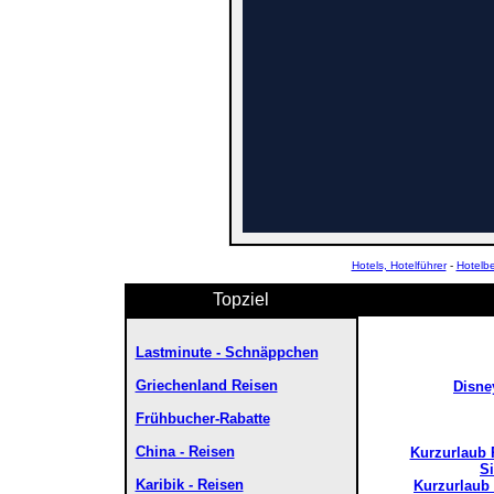
Hotels, Hotelführer
-
Hotelb
Topziel
Lastminute - Schnäppchen
Griechenland Reisen
Disne
Frühbucher-Rabatte
China - Reisen
Kurzurlaub 
Si
Karibik - Reisen
Kurzurlaub 