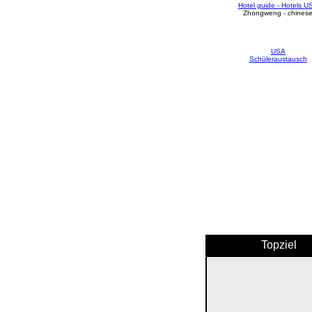
Hotel guide - Hotels U
Zhongweng - chines
USA
Schüleraustausch
Topziel