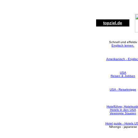
topziel.de
Schnell und effektiv
Englisch lernen.
Amerikanisch - Englis
USA
Reisen & Jobben
USA - Reiseknigge
Hotelführer, Hotelguid
Hotels in den USA
Vereinigte Staaten
Hotel guide - Hotels U
Nihongo - japanese