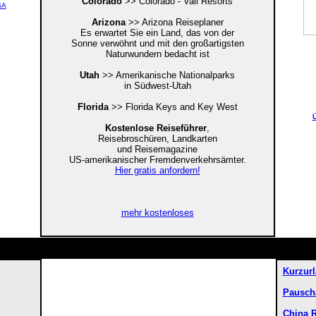
Colorado
>> Colorado - Vail Resorts
SA
e
Arizona
>> Arizona Reiseplaner
Es erwartet Sie ein Land, das von der
Sonne verwöhnt und mit den großartigsten
Naturwundern bedacht ist
Utah
>> Amerikanische Nationalparks
in Südwest-Utah
Florida
>> Florida Keys and Key West
Ü
Kostenlose Reiseführer
,
Reisebroschüren, Landkarten
und Reisemagazine
US-amerikanischer Fremdenverkehrsämter.
Hier gratis anfordern!
mehr kostenloses
Kurzur
Pauscha
China 