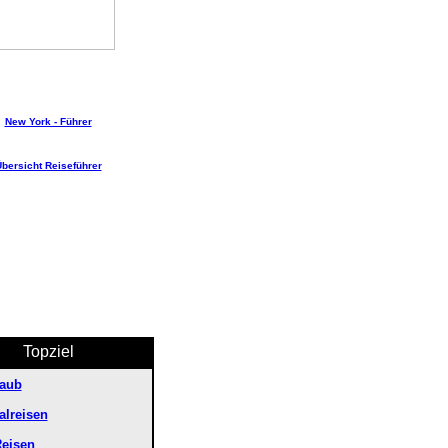
New York - Führer
bersicht Reiseführer
Topziel
laub
lreisen
Reisen