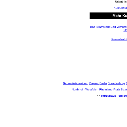
Urlaub i
Kurzurlaub
Mehr Ku
Bad Bramstedt
Bad Wimpfe
Os
Kurzurlaub i
Baden-Würtemberg
Bayern
Berlin
Brandenburg
Nordrhein-Westfalen
Rheinland-Pfalz
Saar
* *
Kurzurlaub-Toplist