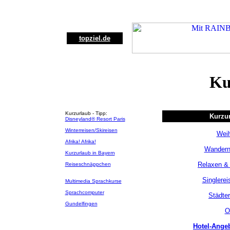
topziel.de
Ku
Kurzurlaub - Tipp:
Kurzur
Disneyland® Resort Paris
Winterreisen/Skireisen
Weih
Afrika! Afrika!
Wandern,
Kurzurlaub in Bayern
Relaxen &
Reiseschnäppchen
Singlerei
Multimedia Sprachkurse
Sprachcomputer
Städte
Gundelfingen
O
Hotel-Angeb