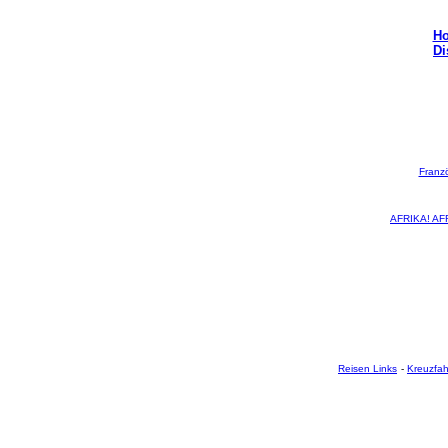
Ho
Di
Franz
AFRIKA! AFR
Reisen Links
-
Kreuzfah