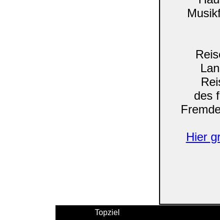
Musikf
Reis
Lan
Rei
des 
Fremde
Hier g
Topziel