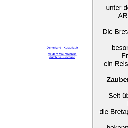
unter 
AR
Die Bret
beso
Disneyland - Kurzurlaub
Fr
Mit dem Mountainbike
durch die Provence
ein Reis
Zauber
Seit ü
die Bret
bekannt