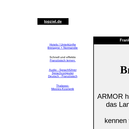
topziel.de
Frank
Hotels / Unterkünfte
Bretagne + Normandie
Schnell und effektiv
Französisch lernen.
B
Audio - Sprachführer
Sprachcomputer
Deutsch - Französisch
Thalasso-
Meeres-Kosmetik
ARMOR hei
das La
kennen 