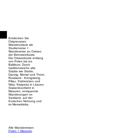
Entdecken Sie
Ostpreussen
Wanderurlaub als
Studienreise +
Wanderreise an Ostsee,
der Bernsteinküste.
Der Ostseeküste entlang
von Polen bis ins
Baltikum. Durch
traditionsreiche alte
Städte wie Stettin,
Danzig, Memel und Thorn.
Russland - Königsberg,
Pillau, Palmnicken und
Nida, Klaipeda in Litauen.
Stakenbootfahrt in
Masuren, entspannte
Wanderungen im
Samland, auf der
Kurischen Nehrung und
im Memeldelta.
Alle Wanderreisen
Polen + Masuren