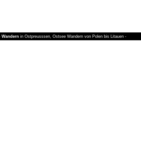
-
Wandern
in Ostpreusssen, Ostsee Wandern von Polen bis Litauen -