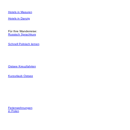
Hotels in Masuren
Hotels in Danzig
Für Ihre Wanderreise:
Russisch Sprachkurs
Schnell Polnisch lernen
Ostsee Kreuzfahrten
Kurzurlaub Ostsee
Ferienwohnungen
in Polen