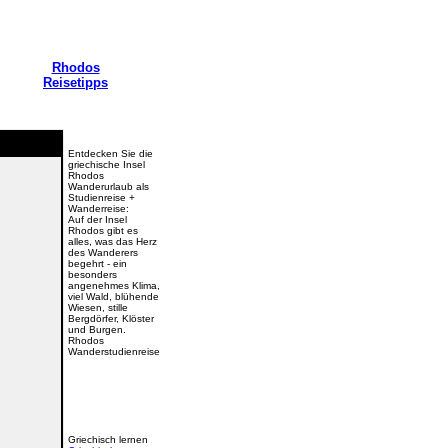
Rhodos
Reisetipps
Entdecken Sie die
griechische Insel
Rhodos
Wanderurlaub als
Studienreise +
Wanderreise:
Auf der Insel
Rhodos gibt es
alles, was das Herz
des Wanderers
begehrt - ein
besonders
angenehmes Klima,
viel Wald, blühende
Wiesen, stille
Bergdörfer, Klöster
und Burgen.
Rhodos
Wanderstudienreise
Griechisch lernen