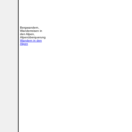
Bergwandern,
Wanderreisen in
den Alpen,
Alpenüberquerung
Wandern in den
Alpen