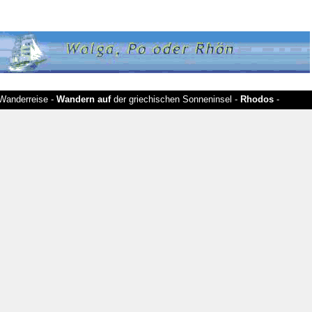
Wanderreise -
Wandern auf
der griechischen Sonneninsel -
Rhodos
-