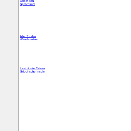
Griechisch
Sprachkurs
Alle Rhodos
Wanderreisen
Lastminute Reisen
Griechische Inseln