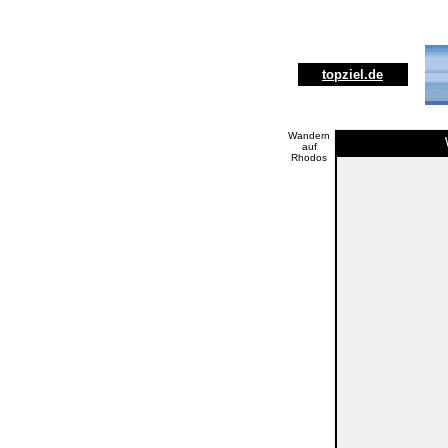
topziel.de
Wandern
auf
Rhodos